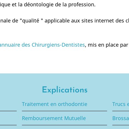
hique et la déontologie de la profession.
nale de "qualité " applicable aux sites internet des 
'annuaire des Chirurgiens-Dentistes
, mis en place par
Explications
Traitement en orthodontie
Trucs 
Remboursement Mutuelle
Brossa