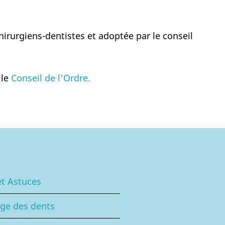
chirurgiens-dentistes et adoptée par le conseil
 le
Conseil de l'Ordre.
et Astuces
ge des dents