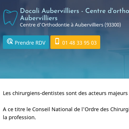
Aller
Docali Aubervilliers - Centre d'orth
au
Aubervilliers
contenu
Centre d'Orthodontie à Aubervilliers (93300)
principal
ads_click
phone_iphone
Prendre RDV
01 48 33 95 03
Les chirurgiens-dentistes sont des acteurs majeurs 
A ce titre le Conseil National de l'Ordre des Chirur
la profession.