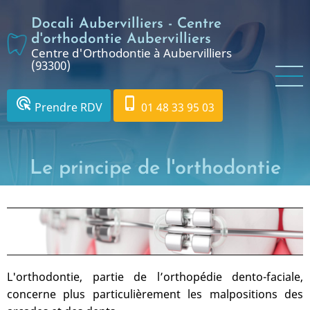
Aller
Docali Aubervilliers - Centre
au
d'orthodontie Aubervilliers
contenu
Centre d'Orthodontie à Aubervilliers
principal
(93300)
ads_click
phone_iphone
Prendre RDV
01 48 33 95 03
Le principe de l'orthodontie
L'orthodontie, partie de l’orthopédie dento-faciale,
concerne plus particulièrement les malpositions des