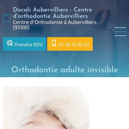
Aller
Docali Aubervilliers - Centre
au
d'orthodontie Aubervilliers
contenu
Centre d'Orthodontie à Aubervilliers
principal
(93300)
ads_click
phone_iphone
Prendre RDV
01 48 33 95 03
Orthodontie adulte invisible