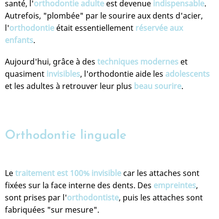
santé, l'
orthodontie adulte
est devenue
indispensable
.
Autrefois, "plombée" par le sourire aux dents d'acier,
l'
orthodontie
était essentiellement
réservée aux
enfants
.
Aujourd'hui, grâce à des
techniques
modernes
et
quasiment
invisibles
, l'orthodontie aide les
adolescents
et les adultes à retrouver leur plus
beau sourire
.
Orthodontie linguale
Le
traitement est 100% invisible
car les attaches sont
fixées sur la face interne des dents. Des
empreintes
,
sont prises par l'
orthodontiste
, puis les attaches sont
fabriquées "sur mesure".